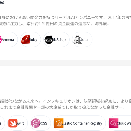
es
分野における高い開発力を持つリーガルAIカンパニーです。 2017年の設
発に注力し、累計約179億円の資金調達の達成や、海外展...
Armeria
Ruby
DbSetup
Jotai
機能がつながる未来へ。インフキュリオンは、決済領域を起点に、より
す。これまで金融機関や一部の大企業でしか取り扱えなかった金融サー...
e
Swift
SCSS
Elastic Container Registry
CloudWa