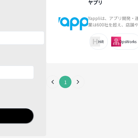
ヤプリ
Yappliは、アプリ開
業は600社を超え、店舗
Hilt
OpsWorks
1