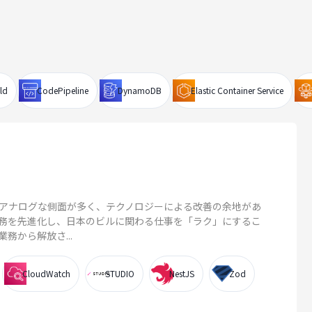
ld
CodePipeline
DynamoDB
Elastic Container Service
アナログな側面が多く、テクノロジーによる改善の余地があ
務を先進化し、日本のビルに関わる仕事を「ラク」にするこ
務から解放さ...
CloudWatch
STUDIO
NestJS
Zod