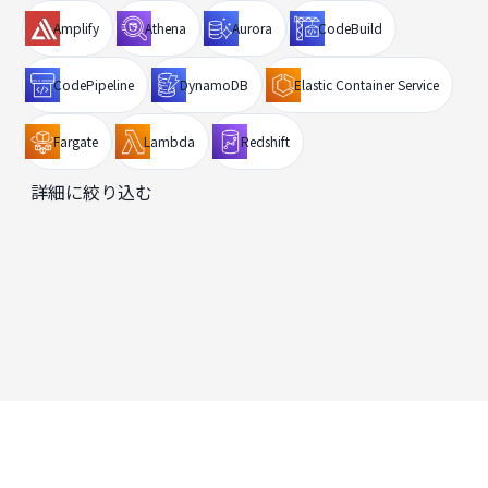
Amplify
Athena
Aurora
CodeBuild
CodePipeline
DynamoDB
Elastic Container Service
Fargate
Lambda
Redshift
詳細に絞り込む