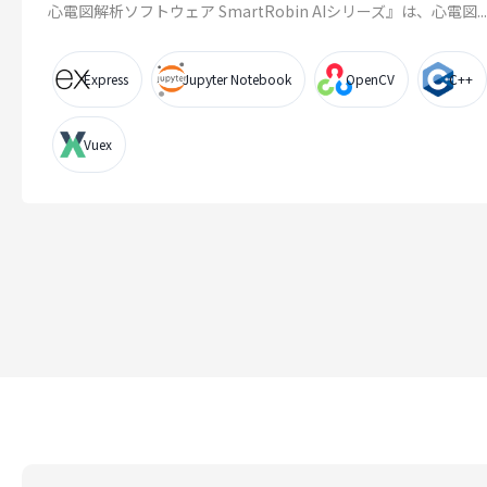
心電図解析ソフトウェア SmartRobin AIシリーズ』は、心電図...
Express
Jupyter Notebook
OpenCV
C++
Vuex