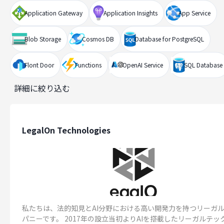
Application Gateway
Application Insights
App Service
Blob Storage
Cosmos DB
Database for PostgreSQL
Flont Door
Functions
OpenAI Service
SQL Database
詳細に絞り込む
LegalOn Technologies
私たちは、法的知見とAI分野における高い開発力を持つリーガル
パニーです。 2017年の設立当初よりAIを搭載したリーガルテッ