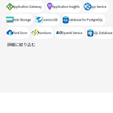
Application Gateway
Application Insights
App Service
Blob Storage
Cosmos DB
Database for PostgreSQL
Flont Door
Functions
OpenAI Service
SQL Database
詳細に絞り込む