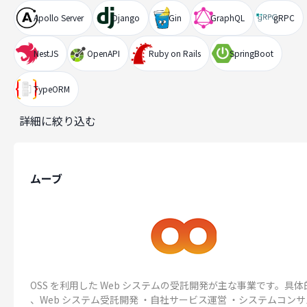
Apollo Server
Django
Gin
GraphQL
gRPC
NestJS
OpenAPI
Ruby on Rails
SpringBoot
TypeORM
詳細に絞り込む
ムーブ
OSS を利用した Web システムの受託開発が主な事業です。具
、Web システム受託開発 ・自社サービス運営 ・システムコン