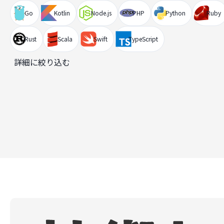
Go
Kotlin
Node.js
PHP
Python
Ruby
Rust
Scala
Swift
TypeScript
詳細に絞り込む