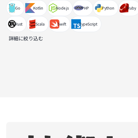
Go
Kotlin
Node.js
PHP
Python
Ruby
Rust
Scala
Swift
TypeScript
詳細に絞り込む