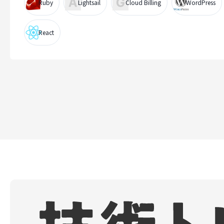
Ruby
Lightsail
Cloud Billing
WordPress
React