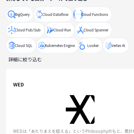
BigQuery
Cloud Dataflow
Cloud Functions
Cloud Pub/Sub
Cloud Run
Cloud Spanner
Cloud SQL
Kubernetes Engine
Looker
Vertex AI
詳細に絞り込む
WED
WEDは「あたりまえを超える」というPhilosophyのもと、累計6