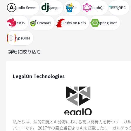
Apollo Server
Django
Gin
GraphQL
gRPC
NestJS
OpenAPI
Ruby on Rails
SpringBoot
TypeORM
詳細に絞り込む
LegalOn Technologies
私たちは、法的知見とAI分野における高い開発力を持つリーガル
パニーです。 2017年の設立当初よりAIを搭載したリーガルテッ