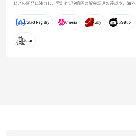
ビスの開発に注力し、累計約179億円の資金調達の達成や、海外展.
Artifact Registry
Armeria
Ruby
DbSetup
Jotai