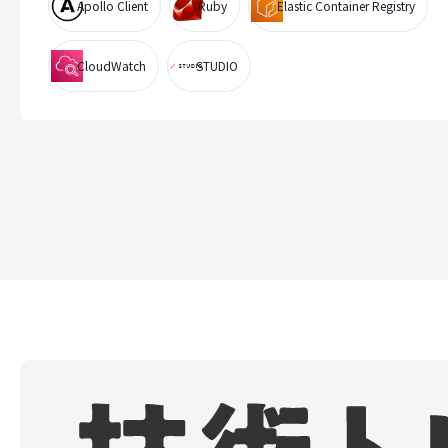
Apollo Client
Ruby
Elastic Container Registry
CloudWatch
STUDIO