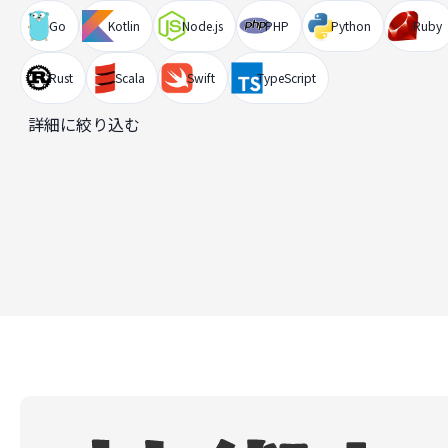
Go
Kotlin
Node.js
PHP
Python
Ruby
Rust
Scala
Swift
TypeScript
詳細に絞り込む