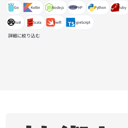
Go
Kotlin
Node.js
PHP
Python
Ruby
Rust
Scala
Swift
TypeScript
詳細に絞り込む