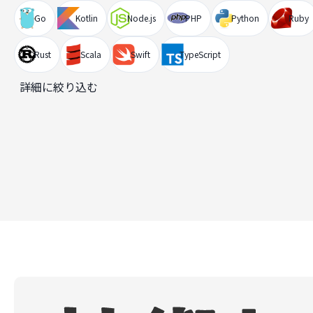
Go
Kotlin
Node.js
PHP
Python
Ruby
Rust
Scala
Swift
TypeScript
詳細に絞り込む