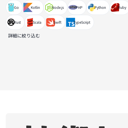
Go
Kotlin
Node.js
PHP
Python
Ruby
Rust
Scala
Swift
TypeScript
詳細に絞り込む