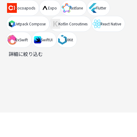
Cocoapods
Expo
fastlane
Flutter
Jetpack Compose
Kotlin Coroutines
React Native
RxSwift
SwiftUI
UIKit
詳細に絞り込む