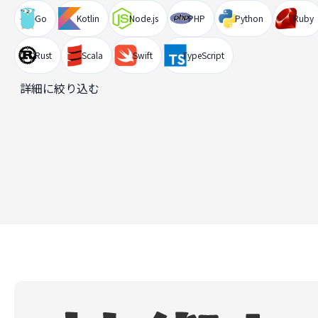
Go
Kotlin
Node.js
PHP
Python
Ruby
Rust
Scala
Swift
TypeScript
詳細に絞り込む