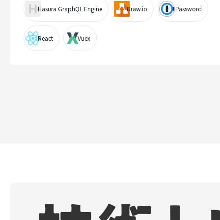
Hasura GraphQL Engine
Draw.io
1Password
React
Vuex