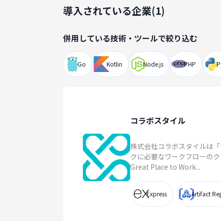
導入されている企業(
1
)
併用している技術・ツールで絞り込む
Go
Kotlin
Node.js
PHP
P
コラボスタイル
株式会社コラボスタイルは「
クに必要なワークフローのク
Great Place to Work...
Express
Artifact Reg