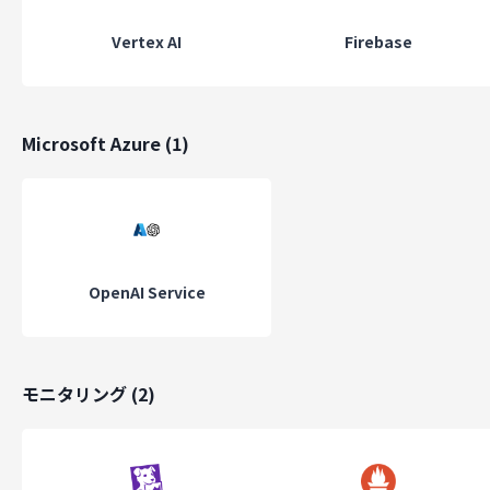
働き方
Vertex AI
Firebase
ペア（モブ）プログラミング
副業可
リモートワーク可
Microsoft Azure
(
1
)
メンター制度
定期的な1on1
2週間以上の休暇取得可能
残業月平均20時間以下
フルフレックス制
スクラム開発
OpenAI Service
福利厚生
フリードリンク
セミナー参加支援
書籍購入支援
モニタリング
(
2
)
短時間勤務
慶弔休暇
通勤手当