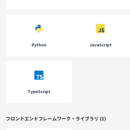
善、GHG（温室効果ガス）排出量の削減、属人化の解消を実現して
ます。
既に運用されている事例* に加え、製造業、エネルギー、鉄道・バ
どの私たちの日々の生活や社会基盤を支える様々な産業において導
ロジェクトを多数進行しております。
Python
JavaScript
ALGO ARTIS では、現場で利用可能なレベルの運用計画を作成でき
適化 AI を開発するための国内・世界トップレベルのアルゴリズム
ムと、その最適化 AI を顧客の業務フローや業務課題に合わせて適
活用できるような高度な UI を開発できるプロダクトチームが、タ
を組んでものづくりを行うことで、過去に誰も解決できなかった課
TypeScript
正面からアプローチし、ALGO ARTIS にしかできないソリューショ
供を実現しています。
フロントエンドフレームワーク・ライブラリ
(
1
)
* 運用事例（現場への最適化アルゴリズムの導入が完了し、日々活
れている事例）