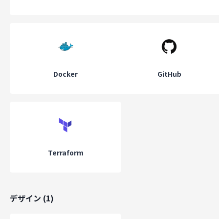
Docker
GitHub
Terraform
デザイン
(
1
)