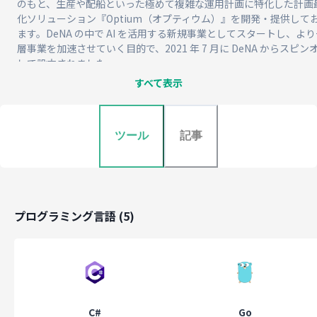
のもと、生産や配船といった極めて複雑な運用計画に特化した計画
化ソリューション『Optium（オプティウム）』を開発・提供して
ます。DeNA の中で AI を活用する新規事業としてスタートし、より
層事業を加速させていく目的で、2021 年 7 月に DeNA からスピン
して設立されました。
すべて表示
ALGO ARTIS は、2023 年 9 月に資金調達（累計調達額は約12.2億
を実施しており、より一層組織強化を加速させていきたいと考えて
ツール
記事
ます。
ALGO ARTIS、総額約6.9億円の資金調達を実施
プログラミング言語
(
5
)
■ サプライチェーンの計画策定業務の最適化ソリューション
『Optium』
『Optium』は、これまで業務の複雑さゆえに DX が進まず熟練の
者が属人的に作成していた運用計画を、独自のAI（アルゴリズム）
C#
Go
り自動で最適化することで、年間数千万円～数億円レベルでの収益