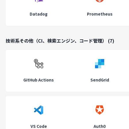
基本情報
Datadog
Prometheus
設立
2021
年
代表取締役
永田 健太郎
技術系その他（CI、検索エンジン、コード管理）
(
7
)
従業員規模
11~50名
本社所在地
東京都千代田区東神田２丁目８−１６ ４０１号
GitHub Actions
SendGrid
VS Code
Auth0