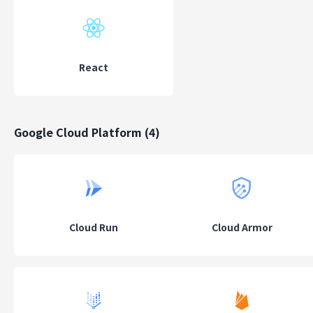
関西電力、燃料計画の作成時間9割減 まず石炭火力用
アルゴ製AI、東北電力などが採用 物流・生産を効率化
日本触媒、AIで生産スケジュール 姫路拠点に新システム
日本製紙、AIで原料の輸入計画 輸送コスト年数億円減
React
ミッション・ビジョン
Google Cloud Platform
(
4
)
ミッション
社会基盤の最適化
ビジョン
Cloud Run
Cloud Armor
TECHNOLOGY & INTEGRITY
ALGO ARTISは卓越した技術と徹底した誠実さによって社会に対し
に価値のある変革をもたらします