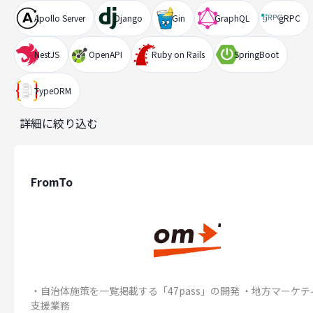
Apollo Server
Django
Gin
GraphQL
gRPC
NestJS
OpenAPI
Ruby on Rails
SpringBoot
TypeORM
詳細に絞り込む
FromTo
・自治体施策を一覧掲載する「47pass」の開発 ・地方マーケテ
支援業務