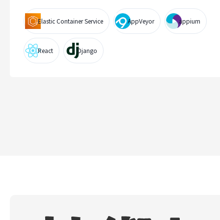
Elastic Container Service
AppVeyor
appium
React
Django