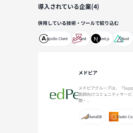
導入されている企業(
4
)
併用している技術・ツールで絞り込む
Apollo Client
Jest
Next.js
Nuxt
メドピア
メドピアグループは、「Supporti
医師向けコミュニティサービ
関・...
MariaDB
Elastic Co