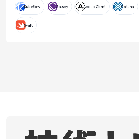
Kubeflow
Gatsby
Apollo Client
Optuna
Swift