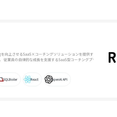
-beingを向上させるSaaS×コーチングソリューションを提供する
です。 従業員の自律的な成長を支援するSaaS型コーチングプラッ
SQLBoiler
React
OpenAI API