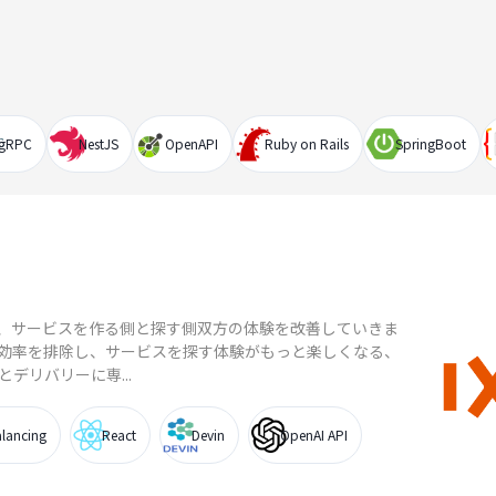
gRPC
NestJS
OpenAPI
Ruby on Rails
SpringBoot
、サービスを作る側と探す側双方の体験を改善していきま
効率を排除し、サービスを探す体験がもっと楽しくなる、サ
デリバリーに専...
lancing
React
Devin
OpenAI API