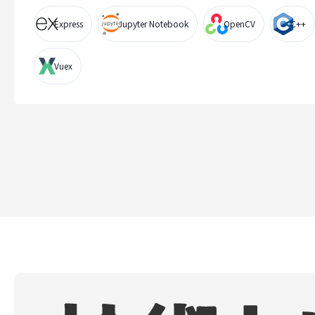
Express
Jupyter Notebook
OpenCV
C++
Vuex