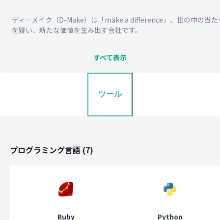
ディーメイク（D-Make）は「make a difference」、世の中の当
を疑い、新たな価値を生み出す会社です。
世の中の進化に伴い、従来の仕組みが通用しなくなっている現在、
な時代に対応できる仕組みを、システム開発の側面から創り出しま
すべて表示
株式会社ディーメイクが目指している未来は、エンジニアがエンジ
ツール
として働きそれをしっかり評価できる環境を整えることです。
旧来型の日本のシステムでは、エンジニアが疲弊してしまい、キャ
プランを描けなくなる場面が多くありました。
そのためには、環境の改善と評価システムの構築が不可欠だと考え
プログラミング言語
(
7
)
ます。
エンジニアがエンジニアとして長く働ける環境を整備し、適切に評
きる新たな仕組みを構築することを目指しています。
Ruby
Python
私たちはエンジニアファーストで、スペシャリストとして活躍でき