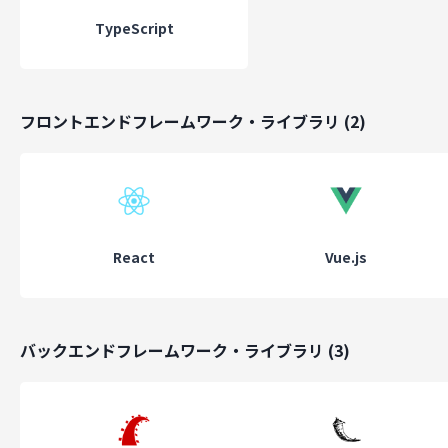
Mattermost（ビジネスチャット）導入支援
Company Search（法人情報検索）
TypeScript
スキルシート研究所
TOPVOICE（社長インタビュー掲載サイト）
フロントエンドフレームワーク・ライブラリ
(
2
)
ミッション・ビジョン
ミッション
「Make a Difference」違いが生まれれば、価値が生まれ
株式会社ディーメイクのミッションは、エンジニアの成長と専門性
React
Vue.js
援し、エンジニアファーストな働き方を推進し、適切な評価と定着
を構築し、 柔軟な変化と新たな価値の創造を促進し、未来への貢献
実現を追求することです。
バックエンドフレームワーク・ライブラリ
(
3
)
ビジョン
今までの環境に違いを想像し、価値を生み出す
株式会社ディーメイクが目指している未来は、エンジニアがエンジ