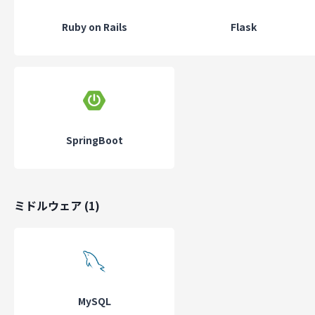
として働き、それをしっかりと評価できる環境を整えることです。
Ruby on Rails
Flask
エンジニアを取り巻く環境はめまぐるしく変化しており、日々新し
術が生まれています。 それらを学び続けることこそがエンジニアの
分です。
そして、どのように努力を続けるエンジニアをサポートすることが
ーメイクの使命だと考えています。
働き方
SpringBoot
フルリモートワーク
リモートワーク推奨
副業可
ミドルウェア
(
1
)
リモートワーク可能
福利厚生
MySQL