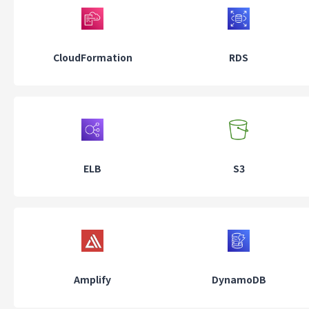
CloudFormation
RDS
ELB
S3
Amplify
DynamoDB