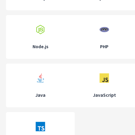
材育成を目指しています。
■事業内容
システムエンジニアリングサービス
自社製品開発・販売
Node.js
PHP
IT導入支援事業
システム受託開発
Webデザイン制作/グラフィックデザイン制作
■ブログ
https://www.d-make.co.jp/blog/
Java
JavaScript
■採用サイト
https://www.d-make.co.jp/recruit/
■自社サービス
システムテンプレート