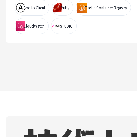
Apollo Client
Ruby
Elastic Container Registry
CloudWatch
STUDIO