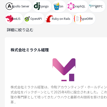
Apollo Server
Django
Gin
GraphQL
gRPC
NestJS
OpenAPI
Ruby on Rails
TypeORM
詳細に絞り込む
株式会社ミラクル経理
株式会社ミラクル経理は、令和アカウンティング・ホールディ
式会社をバックボーンとして2025年4月に設立されました。 こ
理の専門家として培ってきたノウハウと最新のAI技術を掛け合
革...