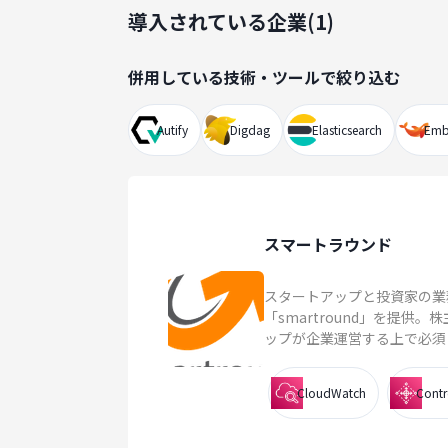
導入されている企業(
1
)
併用している技術・ツールで絞り込む
Autify
Digdag
Elasticsearch
Emb
スマートラウンド
スタートアップと投資家の業
「smartround」を提
ップが企業運営する上で必須と
CloudWatch
Contr