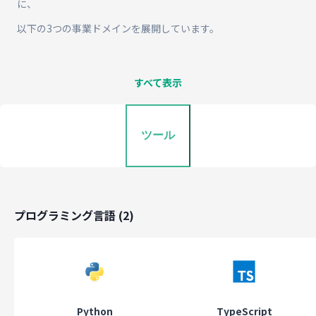
に、
以下の3つの事業ドメインを展開しています。
1. neoAI Chat（SaaS事業）
すべて表示
自社開発の生成AIプラットフォーム。
企業が自社データとLLMをつなぎ、業務特化AIエージェントを作れ
ツール
SaaSです。
大手金融・不動産・エネルギー企業など、数多くの導入実績があり
す。
https://neoai.jp/neoaichat
プログラミング言語
(
2
)
2. neoAI Enterprise（ソリューション事業）
クライアント企業と共に、
PoC（検証）から本番導入・運用までを一気通貫で支援。
Python
TypeScript