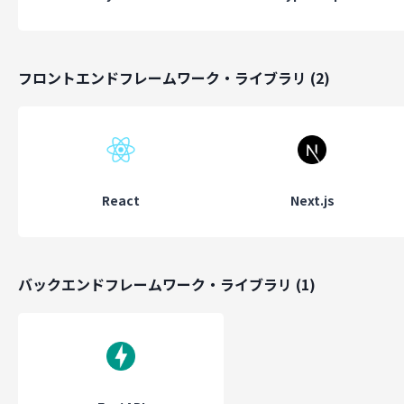
「現場にAIを届ける」伴走型プロジェクトチームが多数稼働してい
す。
フロントエンドフレームワーク・ライブラリ
(
2
)
3neoAI Research（研究開発事業）
生成AIの新しい活用領域を探索する研究チーム。
モデル最適化・RAG・マルチモーダル・エージェント技術など、
“AIネイティブ社会”の基盤づくりに挑戦しています。
React
Next.js
テックブログ：
https://zenn.dev/p/neoai
バックエンドフレームワーク・ライブラリ
(
1
)
働き方
定期的な1on1
スクラム開発
フレックス制