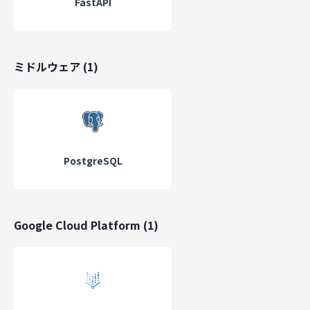
FastAPI
福利厚生
ミドルウェア
(
1
)
従業員持ち株制度
書籍購入支援
通勤手当
スキル開発支援
PostgreSQL
基本情報
設立
2022
年
Google Cloud Platform
(
1
)
代表取締役
千葉駿介
従業員規模
51名~100名
本社所在地
〒101-0041 東京都千代田区神田須田町2-5 東京
田須田町ビル2階