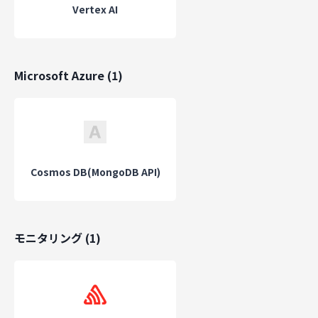
Vertex AI
Microsoft Azure
(
1
)
Cosmos DB(MongoDB API)
モニタリング
(
1
)