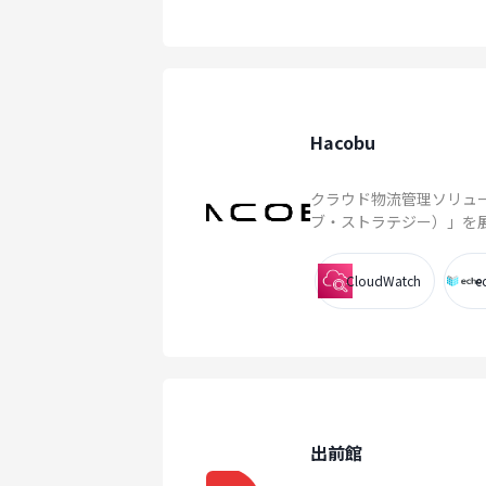
Hacobu
クラウド物流管理ソリューシ
ブ・ストラテジー）」を展開
CloudWatch
e
出前館