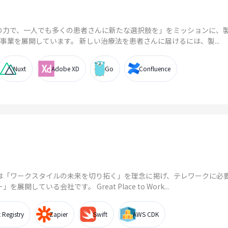
の力で、一人でも多くの患者さんに新たな選択肢を」をミッションに、
S事業を展開しています。 新しい治療法を患者さんに届けるには、製...
Nuxt
Adobe XD
Go
Confluence
は「ワークスタイルの未来を切り拓く」を理念に掲げ、テレワークに必
開している会社です。 Great Place to Work...
t Registry
Zapier
Swift
AWS CDK