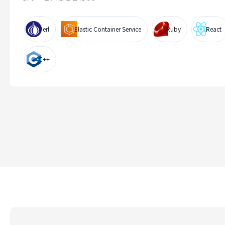
Perl
Elastic Container Service
Ruby
React
C++