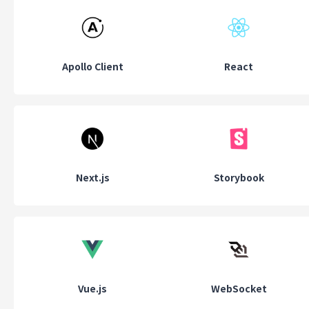
Apollo Client
React
Next.js
Storybook
Vue.js
WebSocket