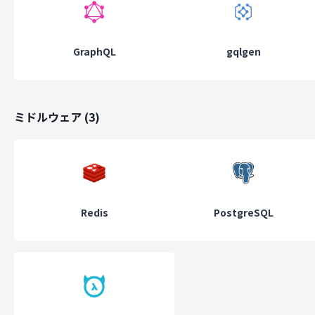
GraphQL
gqlgen
ミドルウェア
(
3
)
Redis
PostgreSQL