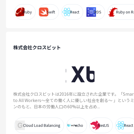
Ruby
Swift
React
RDS
Ruby on Ra
株式会社クロスビット
株式会社クロスビットは2016年に設立された企業です。「Smart L
to All Workers～全ての働く人に優しい社会を創る～ 」という
ンのもと、日本の労働人口の60%以上を占め...
Cloud Load Balancing
echo
NestJS
React