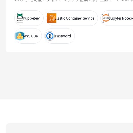
Puppeteer
Elastic Container Service
Jupyter Note
AWS CDK
1Password