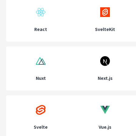
マッチング、そしてeコマース事業など、数多くのベンチャー企業
在しますが、その中でも唯一、製造プロセスに関わる「ヒト・モノ
定量的評価から価値に繋げるというデータ＆アナリティクス事業こ
これからの業界に必要不可欠な魅力的な事業だと言えます。
React
SvelteKit
この壮大な社会貢献性の高いサービスを中心に、国内の新築市場や
ベーション市場、そしてリフォーム市場へと拡大し、新しい業界の
ンスフォーメーションを具現化していくのです。
是非とも我が社で、パッション高き我々スタッフと一緒に、楽しく
Nuxt
Next.js
していきましょう！
働き方
リモートワーク可能
自由な技術選択
Svelte
Vue.js
残業月平均20時間以下
スクラム開発