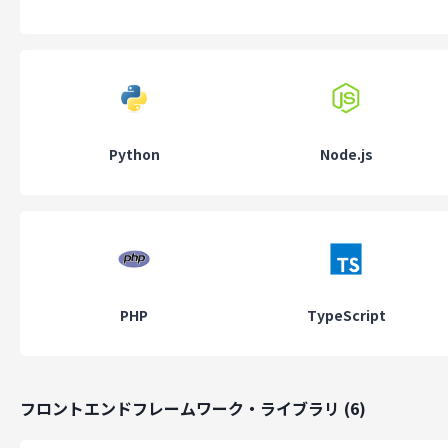
ミッション
「建築技術×IT」で、地域の「つくる」をソリューション
当社の事業は、「建築技術×IT」で地域の「つくる」をソリューシ
する！を事業ミッションに掲げ、昨今、情報過多による「すまい手
要求レベルの上昇と、年々脆弱化していく「つくり手」の住宅製造
ースとのギャップから引き起こる多くの課題を、「技術・技能」「
Python
Node.js
見・経験」「システム」「人財化」の４つの強みをサービスコンテ
とし、積極的なサステナビリティに向けたPDCA型の住宅製造ソリ
ション事業です。
ビジョン
We strive to keep creating new values.
PHP
TypeScript
『We strive to keep creating new values.』 (私たちは新しい価
造に挑戦し続ける企業であれ) というビジョンのもと、アナログと
タルの融合から、産業界全体の改革と活性化に貢献しております。
フロントエンドフレームワーク・ライブラリ
(
6
)
特に、今後大きく成長していく建設テック市場では、生産性向上や