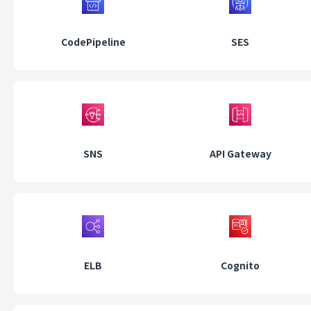
CodePipeline
SES
SNS
API Gateway
ELB
Cognito