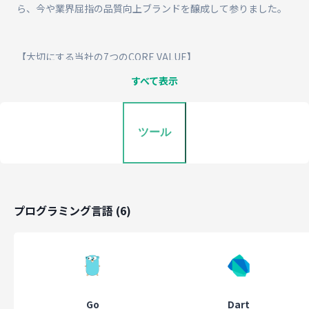
ら、今や業界屈指の品質向上ブランドを醸成して参りました。
【大切にする当社の7つのCORE VALUE】
すべて表示
仕事を楽しもう
主体性を尊重しよう
常に誠実でいよう
責任ある行動を心掛けよう
ツール
顧客の期待を担おう
謙虚になろう
未来を創造しよう
これらは私たちが日々仕事に向き合っていく中で、とても大きな影
プログラミング言語
及ぼす羅針盤の様な存在であるため、
(
6
)
NS ismとして大切にしている考え方となっています。
ミッション・ビジョン
Go
Dart