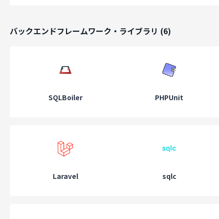
バックエンドフレームワーク・ライブラリ
(
6
)
福利厚生
リモートワーク手当
夏季・年末年始特別休暇
慶弔休暇
SQLBoiler
PHPUnit
通勤手当
基本情報
設立
2006
年
Laravel
sqlc
代表取締役
小村直克
従業員規模
51名~100名
本社所在地
大阪府大阪市阿倍野区阿倍野筋1-1-43 あべの