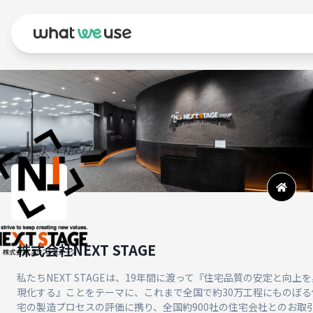
株式会社NEXT STAGE
私たちNEXT STAGEは、19年間に渡って『住宅品質の安定と向上を
現化する』ことをテーマに、これまで全国で約30万工程にものぼる
宅の製造プロセスの評価に携り、全国約900社の住宅会社とのお取