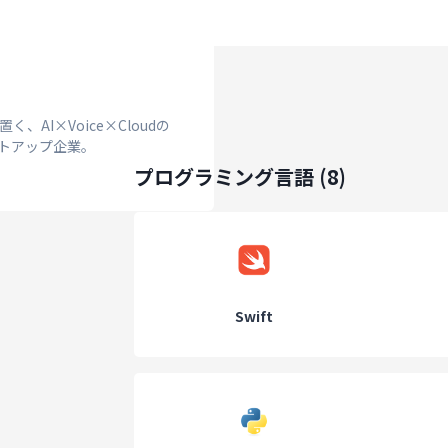
AI×Voice×Cloudの
トアップ企業。
プログラミング言語
(
8
)
Swift