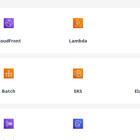
loudFront
Lambda
Batch
EKS
El