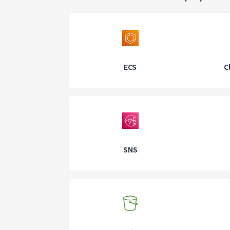
ECS
C
SNS