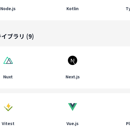
Node.js
Kotlin
T
ライブラリ
(
9
)
Nuxt
Next.js
Vitest
Vue.js
P